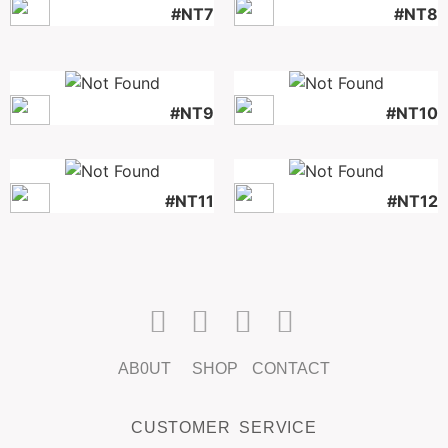
#NT7
#NT8
#NT9
#NT10
#NT11
#NT12
AB0UT
SHOP
CONTACT
CUSTOMER SERVICE